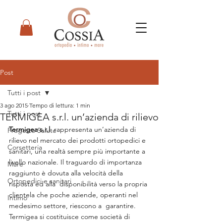
Post
Tutti i post
3 ago 2015
Tempo di lettura: 1 min
Tutti i post
TERMIGEA s.r.l. un’azienda di rilievo
Termigea s.r.l
. rappresenta un’azienda di 
Progetto Salute
rilievo nel mercato dei prodotti ortopedici e 
Corsetteria
sanitari, una realtà sempre più importante a 
livello nazionale. Il traguardo di importanza 
Mare
raggiunto è dovuta alla velocità della 
Ortopedici e sanitari
risposta ed alla  disponibilità verso la propria 
clientela che poche aziende, operanti nel 
Intimo
medesimo settore, riescono a  garantire.
Termigea si costituisce come società di 