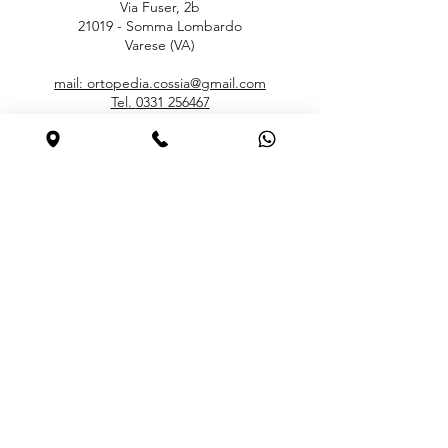
Via Fuser, 2b
21019 - Somma Lombardo
Varese (VA)
mail: ortopedia.cossia@gmail.com
Tel.
0331 256467
ORARI
Lunedì
15.30 – 19.00
Martedì – Sabato
9.00 – 12.30 / 15.30 – 19.00
Domenica Chiuso