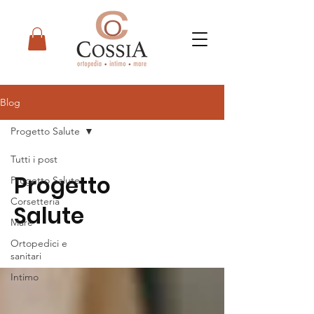
Blog
Progetto Salute
Tutti i post
Progetto
Progetto Salute
Corsetteria
Salute
Mare
Ortopedici e
sanitari
Intimo