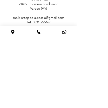
21019 - Somma Lombardo
Varese (VA)
mail: ortopedia.cossia@gmail.com
Tel.
0331 256467
ORARI
Lunedì
15.30 – 19.00
Martedì – Sabato
9.00 – 12.30 / 15.30 – 19.00
Domenica Chiuso