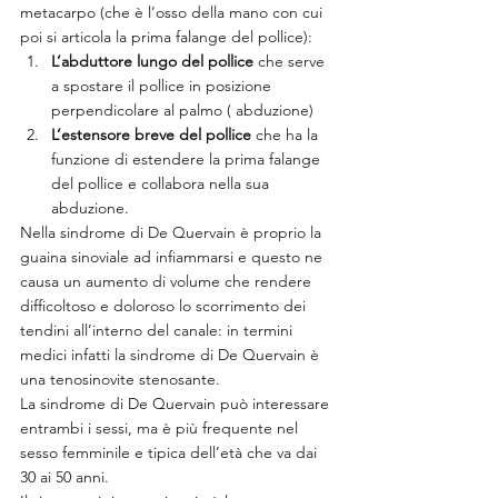
metacarpo (che è l’osso della mano con cui 
poi si articola la prima falange del pollice):
L’abduttore lungo del pollice
 che serve 
a spostare il pollice in posizione 
perpendicolare al palmo ( abduzione)
L’estensore breve del pollice 
che ha la 
funzione di estendere la prima falange 
del pollice e collabora nella sua 
abduzione.
Nella sindrome di De Quervain è proprio la 
guaina sinoviale ad infiammarsi e questo ne 
causa un aumento di volume che rendere 
difficoltoso e doloroso lo scorrimento dei 
tendini all’interno del canale: in termini 
medici infatti la sindrome di De Quervain è 
una tenosinovite stenosante.
La sindrome di De Quervain può interessare 
entrambi i sessi, ma è più frequente nel 
sesso femminile e tipica dell’età che va dai 
30 ai 50 anni.