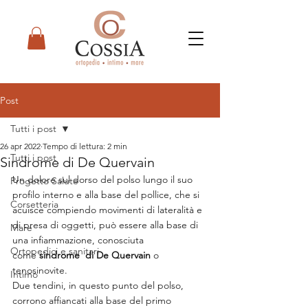
Post
Tutti i post
26 apr 2022
Tempo di lettura: 2 min
Tutti i post
Sindrome di De Quervain
Un dolore sul dorso del polso lungo il suo 
Progetto Salute
profilo interno e alla base del pollice, che si 
Corsetteria
acuisce compiendo movimenti di lateralità e 
di presa di oggetti, può essere alla base di 
Mare
una infiammazione, conosciuta 
Ortopedici e sanitari
come 
sindrome  di De Quervain
 o 
tenosinovite.
Intimo
Due tendini, in questo punto del polso, 
corrono affiancati alla base del primo 