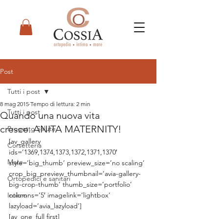
Post
Tutti i post
8 mag 2015
Tempo di lettura: 2 min
Tutti i post
Quando una nuova vita
cresce..ANITA MATERNITY!
Progetto Salute
[av_gallery 
Corsetteria
ids=’1369,1374,1373,1372,1371,1370′ 
Mare
style=’big_thumb’ preview_size=’no scaling’ 
crop_big_preview_thumbnail=’avia-gallery-
Ortopedici e sanitari
big-crop-thumb’ thumb_size=’portfolio’ 
Intimo
columns=’5′ imagelink=’lightbox’ 
lazyload=’avia_lazyload’]
[av_one_full first]