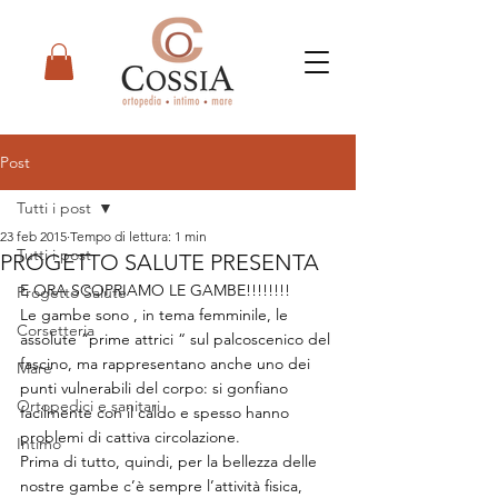
Post
Tutti i post
23 feb 2015
Tempo di lettura: 1 min
Tutti i post
PROGETTO SALUTE PRESENTA
E ORA SCOPRIAMO LE GAMBE!!!!!!!!
Progetto Salute
Le gambe sono , in tema femminile, le 
Corsetteria
assolute “prime attrici “ sul palcoscenico del 
fascino, ma rappresentano anche uno dei 
Mare
punti vulnerabili del corpo: si gonfiano 
Ortopedici e sanitari
facilmente con il caldo e spesso hanno 
problemi di cattiva circolazione.
Intimo
Prima di tutto, quindi, per la bellezza delle 
nostre gambe c’è sempre l’attività fisica, 