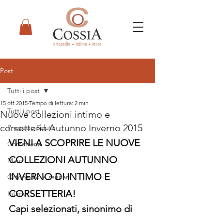
Post
Tutti i post
15 ott 2015
Tempo di lettura: 2 min
Tutti i post
Nuove collezioni intimo e
corsetteria Autunno Inverno 2015
Progetto Salute
VIENI A SCOPRIRE LE NUOVE 
Corsetteria
COLLEZIONI AUTUNNO 
Mare
INVERNO DI INTIMO E 
Ortopedici e sanitari
CORSETTERIA!
Intimo
Capi selezionati, sinonimo di 