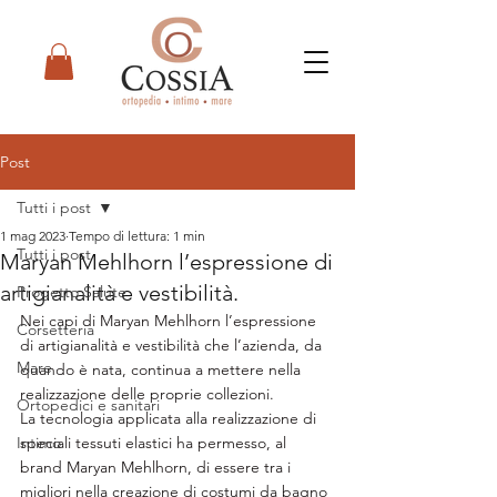
Post
Tutti i post
1 mag 2023
Tempo di lettura: 1 min
Tutti i post
Maryan Mehlhorn l’espressione di
artigianalità e vestibilità.
Progetto Salute
Nei capi di Maryan Mehlhorn l’espressione 
Corsetteria
di artigianalità e vestibilità che l’azienda, da 
Mare
quando è nata, continua a mettere nella 
realizzazione delle proprie collezioni.
Ortopedici e sanitari
La tecnologia applicata alla realizzazione di 
Intimo
speciali tessuti elastici ha permesso, al 
brand Maryan Mehlhorn, di essere tra i 
migliori nella creazione di costumi da bagno 