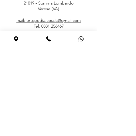
21019 - Somma Lombardo
Varese (VA)
mail: ortopedia.cossia@gmail.com
Tel.
0331 256467
ORARI
Lunedì
15.30 – 19.00
Martedì – Sabato
9.00 – 12.30 / 15.30 – 19.00
Domenica Chiuso