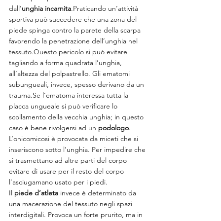
dall’
unghia incarnita
.Praticando un’attività 
sportiva può succedere che una zona del 
piede spinga contro la parete della scarpa 
favorendo la penetrazione dell’unghia nel 
tessuto.Questo pericolo si può evitare 
tagliando a forma quadrata l’unghia, 
all’altezza del polpastrello. Gli ematomi 
subungueali, invece, spesso derivano da un 
trauma.Se l’ematoma interessa tutta la 
placca ungueale si può verificare lo 
scollamento della vecchia unghia; in questo 
caso è bene rivolgersi ad un 
podologo
.
L’onicomicosi è provocata da miceti che si 
inseriscono sotto l’unghia. Per impedire che 
si trasmettano ad altre parti del corpo 
evitare di usare per il resto del corpo 
l’asciugamano usato per i piedi.
Il 
piede d’atleta
 invece è determinato da 
una macerazione del tessuto negli spazi 
interdigitali. Provoca un forte prurito, ma in 