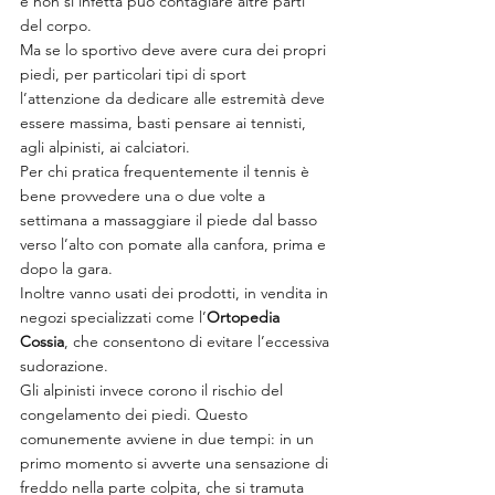
e non si infetta può contagiare altre parti 
del corpo.
Ma se lo sportivo deve avere cura dei propri 
piedi, per particolari tipi di sport 
l’attenzione da dedicare alle estremità deve 
essere massima, basti pensare ai tennisti, 
agli alpinisti, ai calciatori.
Per chi pratica frequentemente il tennis è 
bene provvedere una o due volte a 
settimana a massaggiare il piede dal basso 
verso l’alto con pomate alla canfora, prima e 
dopo la gara.
Inoltre vanno usati dei prodotti, in vendita in 
negozi specializzati come l’
Ortopedia 
Cossia
, che consentono di evitare l’eccessiva 
sudorazione.
Gli alpinisti invece corono il rischio del 
congelamento dei piedi. Questo 
comunemente avviene in due tempi: in un 
primo momento si avverte una sensazione di 
freddo nella parte colpita, che si tramuta 