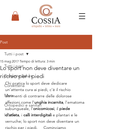
Post
Tutti i post
15 mag 2017
Tempo di lettura: 3 min
Tutti i post
Lo sport non deve diventare un
rischio per i piedi
Progetto Salute
Chi pratica lo sport deve dedicare 
Corsetteria
un’attenta cura ai piedi, c’è il rischio 
Mare
altrimenti di contrarre delle dolorose 
affezioni come l’
unghia incarnita
, l’ematoma 
Ortopedici e sanitari
subungueale, l’
onicomicosi
, il 
piede 
Intimo
d’atleta
, i 
calli interdigitali
 e plantari e le 
verruche; lo sport non deve diventare un 
rischio per i piedi.     Cominciamo 