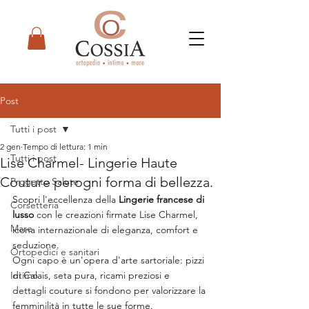
Post
Tutti i post
2 gen
Tempo di lettura: 1 min
Tutti i post
Lise Charmel- Lingerie Haute
Couture perogni forma di bellezza.
Progetto Salute
Scopri l'eccellenza della 
Lingerie francese di 
Corsetteria
lusso 
con le creazioni firmate Lise Charmel, 
Mare
icona internazionale di eleganza, comfort e 
seduzione.
Ortopedici e sanitari
Ogni capo è un'opera d'arte sartoriale: pizzi 
Intimo
di Calais, seta pura, ricami preziosi e 
dettagli couture si fondono per valorizzare la 
femminilità in tutte le sue forme.