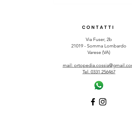
Protesi per il nuoto e lo sport:
guida completa ai modelli
Anita Care e Amoena
CONTATTI
Via Fuser, 2b
21019 - Somma Lombardo
Varese (VA)
mail: ortopedia.cossia@gmail.c
Tel. 0331 256467