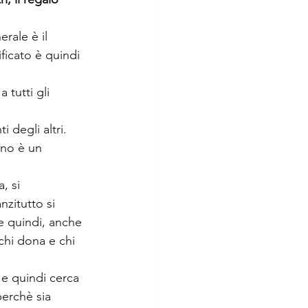
rale è il 
ficato è quindi 
 tutti gli 
 degli altri. 
ono è un 
, si 
zitutto si 
e quindi, anche 
chi dona e chi 
e quindi cerca 
perchè sia 