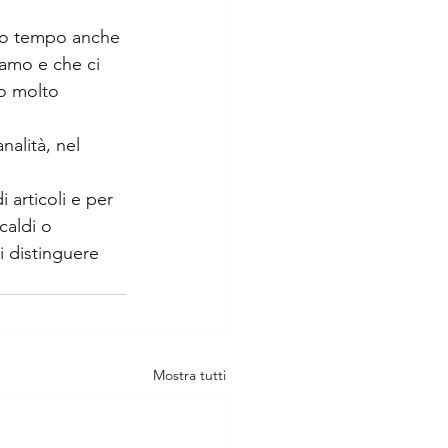
esso tempo anche 
iamo e che ci 
to molto 
alità, nel 
articoli e per 
caldi o 
i distinguere 
Mostra tutti