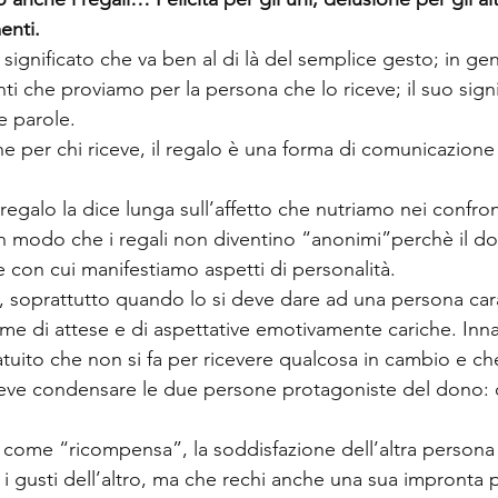
enti.
significato che va ben al di là del semplice gesto; in gene
i che proviamo per la persona che lo riceve; il suo signi
e parole.
he per chi riceve, il regalo è una forma di comunicazione a
egalo la dice lunga sull’affetto che nutriamo nei confronti
 in modo che i regali non diventino “anonimi”perchè il d
con cui manifestiamo aspetti di personalità.
o, soprattutto quando lo si deve dare ad una persona cara
e di attese e di aspettative emotivamente cariche. Innan
atuito che non si fa per ricevere qualcosa in cambio e ch
 deve condensare le due persone protagoniste del dono: 
come “ricompensa”, la soddisfazione dell’altra persona 
a i gusti dell’altro, ma che rechi anche una sua impronta 