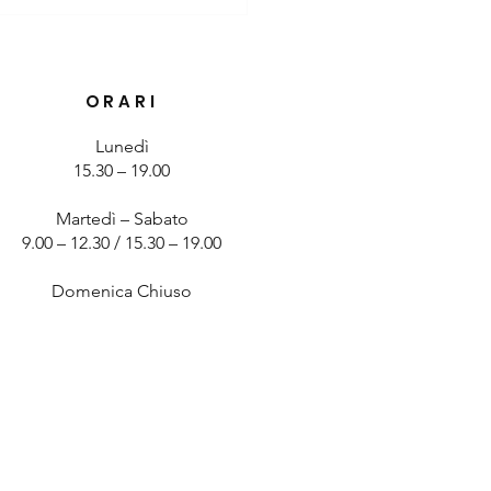
si del ginocchio: cause,
mi e soluzioni per ridurre
lore
ORARI
Lunedì
15.30 – 19.00
Martedì – Sabato
9.00 – 12.30 / 15.30 – 19.00
Domenica Chiuso