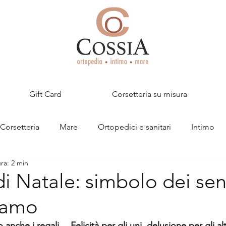
Gift Card
Corsetteria su misura
Corsetteria
Mare
Ortopedici e sanitari
Intimo
ra: 2 min
 di Natale: simbolo dei se
iamo
 anche i regali… Felicità per gli uni, delusione per gli altr