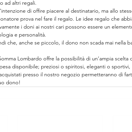
 ad altri regali.
 l’intenzione di offire piacere al destinatario, ma allo st
 donatore prova nel fare il regalo. Le idee regalo che abb
tivamente i doni ai nostri cari possono essere un elemen
ologia e personalità.
di che, anche se piccolo, il dono non scada mai nella ban
omma Lombardo offre la possibilità di un’ampia scelta di 
esa disponibile; preziosi o spiritosi, eleganti o sportivi, 
i acquistati presso il nostro negozio permetteranno di fart
 tuo dono!