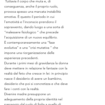
 Tuttavia il corpo che muta e, di 
conseguenza, anche il proprio ruolo, 
provoca spesso una marcata instabilità 
emotiva. È questo il periodo in cui 
l’emotività e l’inconscio prendono il 
sopravvento, dando luogo a una sorta di 
“malessere fisiologico ” che precede 
l’acquisizione di un nuovo equilibrio.
È contemporaneamente una “fase 
evolutiva” e una “crisi mutativa ” che 
impone una riorganizzazione delle 
esperienze precedenti.
Durante i primi mesi di gravidanza la donna 
deve mettere in relazione le fantasie con la 
realtà del feto che cresce in lei: in principio 
nasce il desiderio di avere un bambino, 
desiderio che poi si concretizza e che deve 
fare i conti con la realtà.
Divenire madre presuppone un 
adeguamento della propria identità nel 
passaggio dal ruolo di figlia a quello di 