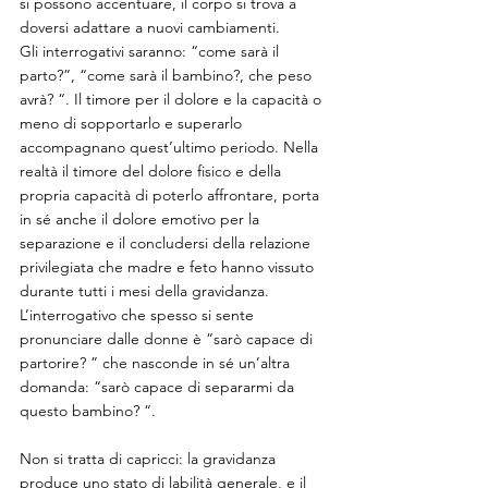
si possono accentuare, il corpo si trova a 
doversi adattare a nuovi cambiamenti.
Gli interrogativi saranno: “come sarà il 
parto?”, “come sarà il bambino?, che peso 
avrà? “. Il timore per il dolore e la capacità o 
meno di sopportarlo e superarlo 
accompagnano quest’ultimo periodo. Nella 
realtà il timore del dolore fisico e della 
propria capacità di poterlo affrontare, porta 
in sé anche il dolore emotivo per la
separazione e il concludersi della relazione 
privilegiata che madre e feto hanno vissuto 
durante tutti i mesi della gravidanza. 
L’interrogativo che spesso si sente 
pronunciare dalle donne è “sarò capace di 
partorire? ” che nasconde in sé un’altra 
domanda: “sarò capace di separarmi da 
questo bambino? “. 
Non si tratta di capricci: la gravidanza 
produce uno stato di labilità generale, e il 