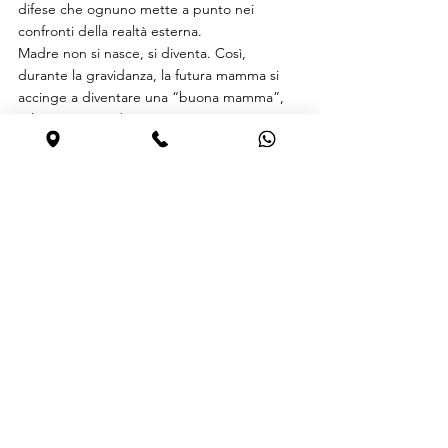
difese che ognuno mette a punto nei 
confronti della realtà esterna.
Madre non si nasce, si diventa. Così, 
durante la gravidanza, la futura mamma si 
accinge a diventare una “buona mamma”, 
relativamente adeguata e competente.
La gravidanza è la “storia di due corpi: un 
corpo contenente visibile ed un corpo 
invisibile in esso contenuto”, rimette la 
donna a confronto con la propria capacità di 
percepirsi come
un contenitore solido e in grado di 
accogliere il bambino al suo interno.
Essere madre è veramente una missione, 
ogni giorno e per sempre!
Negli studi medici specialistici 
dell’Ortopedia Cossia la GINECOLOGA, la 
PSICOLOGA, la DIETOLOGA,possono 
accompagnare le future mamme lungo il 
percorso della gravidanza. Inoltre, in 