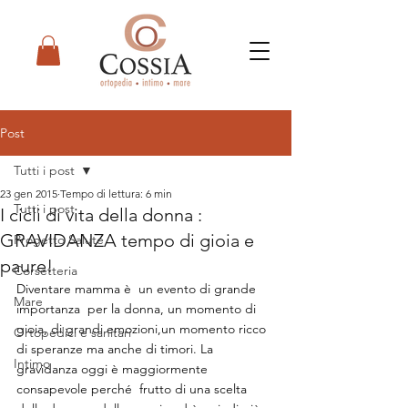
Post
Tutti i post
23 gen 2015
Tempo di lettura: 6 min
Tutti i post
I cicli di vita della donna :
GRAVIDANZA tempo di gioia e
Progetto Salute
paure!
Corsetteria
Diventare mamma è  un evento di grande  
Mare
importanza  per la donna, un momento di 
gioia, di grandi emozioni,un momento ricco 
Ortopedici e sanitari
di speranze ma anche di timori. La 
Intimo
gravidanza oggi è maggiormente 
consapevole perché  frutto di una scelta 