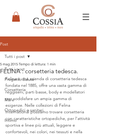
Post
Tutti i post
5 mag 2015
Tempo di lettura: 1 min
Tutti i post
FELINA : corsetteria tedesca.
Felina è una azienda di corsetteria tedesca 
Progetto Salute
fondata nel 1885, offre una vasta gamma di 
Corsetteria
reggiseni, parti basse, body e modellatori 
per soddisfare un ampia gamma di 
Mare
esigenze. Nelle collezioni di Felina 
Ortopedici e sanitari
International possiamo trovare corsetteria 
con caratteristiche ortopediche, per l’attività 
Intimo
sportiva e linee più attuali, leggere e 
confortevoli, nei colori, nei tessuti e nella 