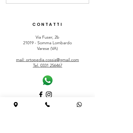
5433: comfort,sostegno e
cause, sintomi e 
stile per ogni giorno
per ridurre il dol
CONTATTI
Via Fuser, 2b
21019 - Somma Lombardo
Varese (VA)
mail: ortopedia.cossia@gmail.com
Tel.
0331 256467
ORARI
Lunedì
15.30 – 19.00