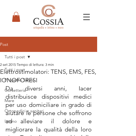
Post
Tutti i post
2 set 2015
Tempo di lettura: 3 min
Tutti i post
Elettrostimolatori: TENS, EMS, FES,
IONOFORESI
Progetto Salute
Da diversi anni, Iacer 
Corsetteria
distribuisce dispositivi medici 
Mare
per uso domiciliare in grado di 
Ortopedici e sanitari
aiutare le persone che soffrono 
ad alleviare il dolore e 
Intimo
migliorare la qualità della loro 