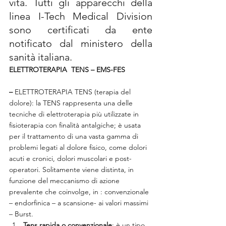
vita. Tutti gli apparecchi della 
linea I-Tech Medical Division 
sono certificati da ente 
notificato dal ministero della 
sanità italiana.
ELETTROTERAPIA  TENS – EMS-FES             
–
 ELETTROTERAPIA TENS (terapia del 
dolore): la TENS rappresenta una delle 
tecniche di elettroterapia più utilizzate in 
fisioterapia con finalità antalgiche; è usata 
per il trattamento di una vasta gamma di 
problemi legati al dolore fisico, come dolori 
acuti e cronici, dolori muscolari e post-
operatori. Solitamente viene distinta, in 
funzione del meccanismo di azione 
prevalente che coinvolge, in : convenzionale 
– endorfinica – a scansione- ai valori massimi 
– Burst.
Tens rapida o convenzionale
: è un tipo 