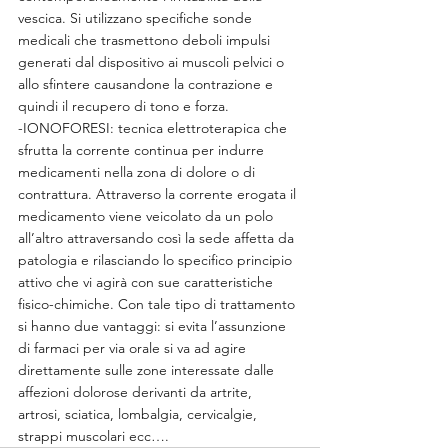
vescica. Si utilizzano specifiche sonde 
medicali che trasmettono deboli impulsi 
generati dal dispositivo ai muscoli pelvici o 
allo sfintere causandone la contrazione e 
quindi il recupero di tono e forza.
-IONOFORESI: tecnica elettroterapica che 
sfrutta la corrente continua per indurre 
medicamenti nella zona di dolore o di 
contrattura. Attraverso la corrente erogata il 
medicamento viene veicolato da un polo 
all’altro attraversando così la sede affetta da 
patologia e rilasciando lo specifico principio 
attivo che vi agirà con sue caratteristiche 
fisico-chimiche. Con tale tipo di trattamento 
si hanno due vantaggi: si evita l’assunzione 
di farmaci per via orale si va ad agire 
direttamente sulle zone interessate dalle 
affezioni dolorose derivanti da artrite, 
artrosi, sciatica, lombalgia, cervicalgie, 
strappi muscolari ecc….