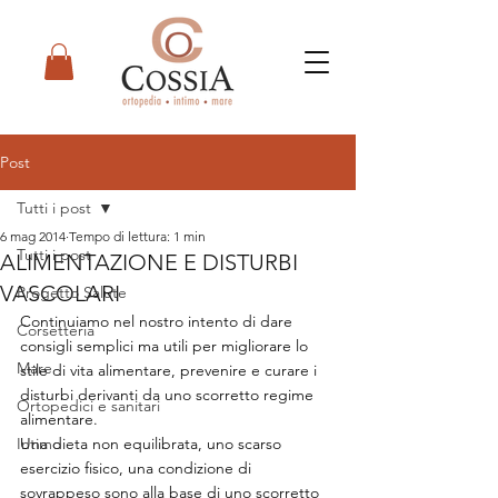
Post
Tutti i post
6 mag 2014
Tempo di lettura: 1 min
Tutti i post
ALIMENTAZIONE E DISTURBI
VASCOLARI
Progetto Salute
Continuiamo nel nostro intento di dare 
Corsetteria
consigli semplici ma utili per migliorare lo 
Mare
stile di vita alimentare, prevenire e curare i 
disturbi derivanti da uno scorretto regime 
Ortopedici e sanitari
alimentare.
Intimo
Una dieta non equilibrata, uno scarso 
esercizio fisico, una condizione di 
sovrappeso sono alla base di uno scorretto 