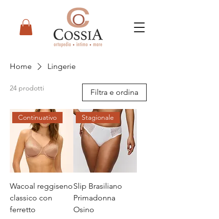
Home
Lingerie
24 prodotti
Filtra e ordina
Continuativo
Stagionale
Wacoal reggiseno
Slip Brasiliano
classico con
Primadonna
ferretto
Osino