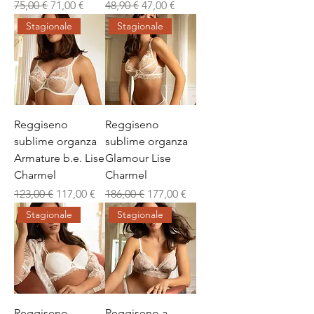
Prezzo regolare
Prezzo scontato
Prezzo regolare
Prezzo scontato
75,00 €
71,00 €
48,90 €
47,00 €
Stagionale
Stagionale
Reggiseno
Reggiseno
sublime organza
sublime organza
Armature b.e. Lise
Glamour Lise
Charmel
Charmel
Prezzo regolare
Prezzo scontato
Prezzo regolare
Prezzo scontato
123,00 €
117,00 €
186,00 €
177,00 €
Stagionale
Stagionale
Reggiseno
Reggiseno a