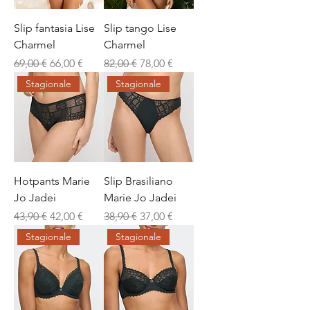
Slip fantasia Lise
Slip tango Lise
Charmel
Charmel
Prezzo regolare
Prezzo scontato
Prezzo regolare
Prezzo scontato
69,00 €
66,00 €
82,00 €
78,00 €
Stagionale
Stagionale
Hotpants Marie
Slip Brasiliano
Jo Jadei
Marie Jo Jadei
Prezzo regolare
Prezzo scontato
Prezzo regolare
Prezzo scontato
43,90 €
42,00 €
38,90 €
37,00 €
Stagionale
Stagionale