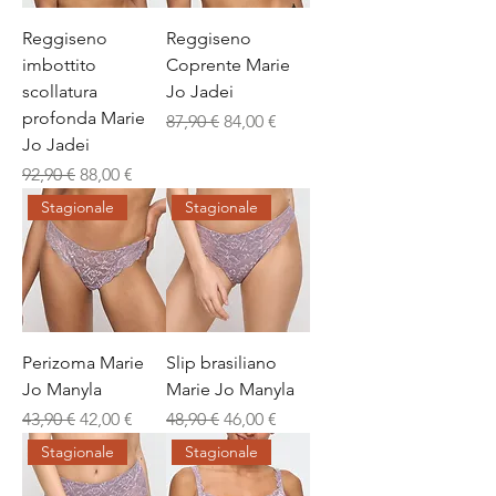
Reggiseno
Reggiseno
imbottito
Coprente Marie
scollatura
Jo Jadei
profonda Marie
Prezzo regolare
Prezzo scontato
87,90 €
84,00 €
Jo Jadei
Prezzo regolare
Prezzo scontato
92,90 €
88,00 €
Stagionale
Stagionale
Perizoma Marie
Slip brasiliano
Jo Manyla
Marie Jo Manyla
Prezzo regolare
Prezzo scontato
Prezzo regolare
Prezzo scontato
43,90 €
42,00 €
48,90 €
46,00 €
Stagionale
Stagionale