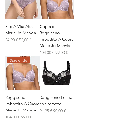
Slip A Vita Alta
Copia di
Marie Jo Manyla
Reggiseno
Imbottito A Cuore
Prezzo regolare
Prezzo scontato
54,90 €
52,00 €
Marie Jo Manyla
Prezzo regolare
Prezzo scontato
104,00 €
99,00 €
Stagionale
Reggiseno
Reggiseno Felina
Imbottito A Cuore
con ferretto
Marie Jo Manyla
Prezzo regolare
Prezzo scontato
94,95 €
90,00 €
Prezzo regolare
Prezzo scontato
104,00 €
99,00 €