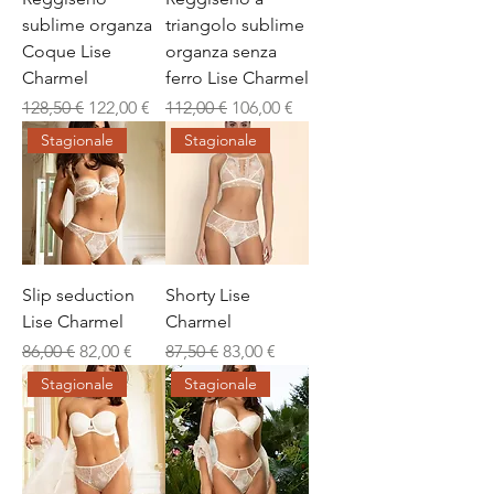
sublime organza
triangolo sublime
Coque Lise
organza senza
Charmel
ferro Lise Charmel
Prezzo regolare
Prezzo scontato
Prezzo regolare
Prezzo scontato
128,50 €
122,00 €
112,00 €
106,00 €
Stagionale
Stagionale
Slip seduction
Shorty Lise
Lise Charmel
Charmel
Prezzo regolare
Prezzo scontato
Prezzo regolare
Prezzo scontato
86,00 €
82,00 €
87,50 €
83,00 €
Stagionale
Stagionale