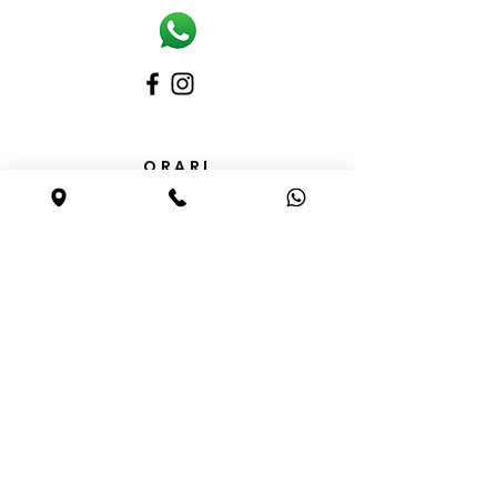
ORARI
Lunedì
15.30 – 19.00
Martedì – Sabato
9.00 – 12.30 / 15.30 – 19.00
Domenica Chiuso
DOVE SIAMO