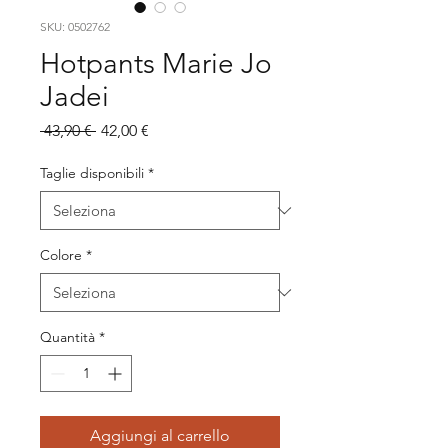
SKU: 0502762
Hotpants Marie Jo
Jadei
Prezzo
Prezzo
 43,90 € 
42,00 €
regolare
scontato
Taglie disponibili
*
Colore
*
Quantità
*
Aggiungi al carrello