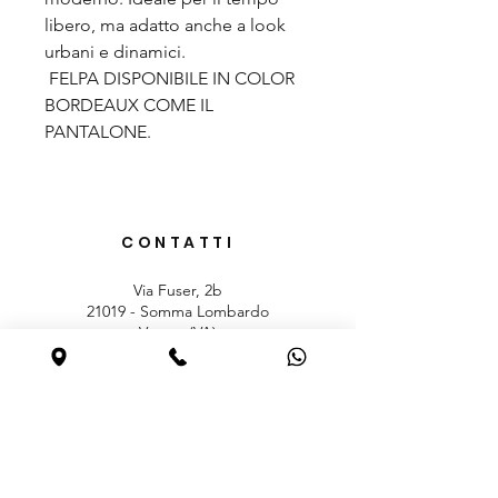
libero, ma adatto anche a look
urbani e dinamici.
FELPA DISPONIBILE IN COLOR
BORDEAUX COME IL
PANTALONE.
CONTATTI
Via Fuser, 2b
21019 - Somma Lombardo
Varese (VA)
mail: ortopedia.cossia@gmail.com
Tel.
0331 256467