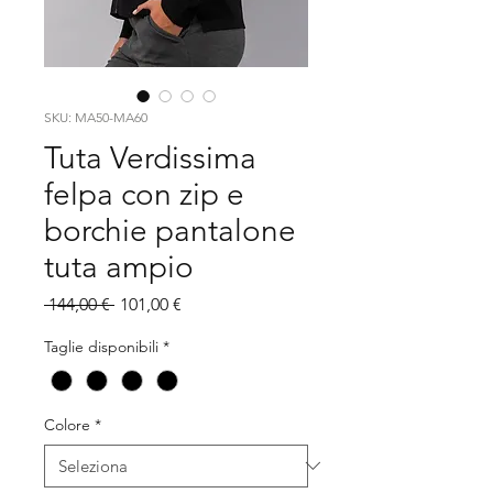
SKU: MA50-MA60
Tuta Verdissima
felpa con zip e
borchie pantalone
tuta ampio
Prezzo
Prezzo
 144,00 € 
101,00 €
regolare
scontato
Taglie disponibili
*
Colore
*