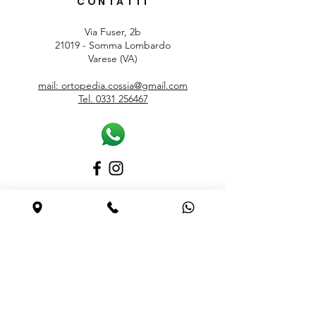
CONTATTI
Via Fuser, 2b
21019 - Somma Lombardo
Varese (VA)
mail: ortopedia.cossia@gmail.com
Tel.
0331 256467
ORARI
Lunedì
15.30 – 19.00
Martedì – Sabato
9.00 – 12.30 / 15.30 – 19.00