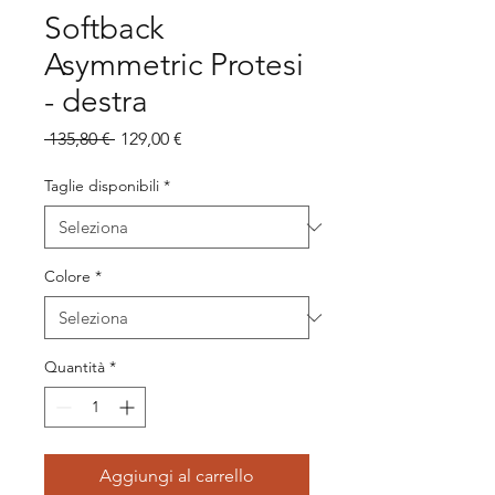
Softback
Asymmetric Protesi
- destra
Prezzo
Prezzo
 135,80 € 
129,00 €
regolare
scontato
Taglie disponibili
*
Colore
*
Quantità
*
Aggiungi al carrello