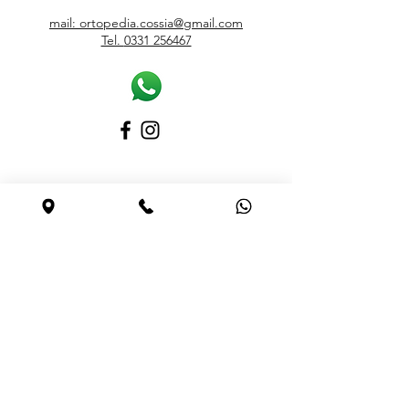
mail: ortopedia.cossia@gmail.com
Tel.
0331 256467
ORARI
Lunedì
15.30 – 19.00
Martedì – Sabato
9.00 – 12.30 / 15.30 – 19.00
Domenica Chiuso
DOVE SIAMO