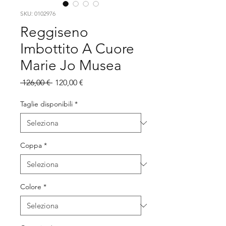
SKU: 0102976
Reggiseno
Imbottito A Cuore
Marie Jo Musea
Prezzo
Prezzo
 126,00 € 
120,00 €
regolare
scontato
Taglie disponibili
*
Coppa
*
Colore
*