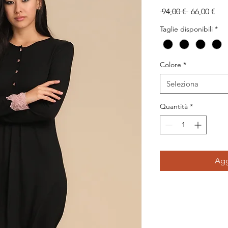
Prezzo
Pre
 94,00 € 
66,00 €
regolare
sco
Taglie disponibili
*
Colore
*
Seleziona
Quantità
*
Agg