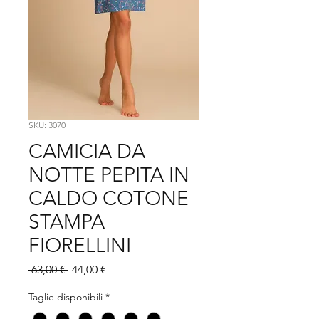
SKU: 3070
CAMICIA DA
NOTTE PEPITA IN
CALDO COTONE
STAMPA
FIORELLINI
Prezzo
Prezzo
 63,00 € 
44,00 €
regolare
scontato
Taglie disponibili
*