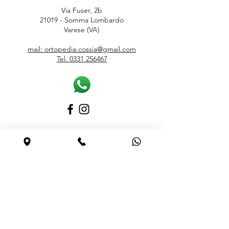
Via Fuser, 2b
21019 - Somma Lombardo
Varese (VA)
mail: ortopedia.cossia@gmail.com
Tel.
0331 256467
ORARI
Lunedì
15.30 – 19.00
Martedì – Sabato
9.00 – 12.30 / 15.30 – 19.00
Domenica Chiuso