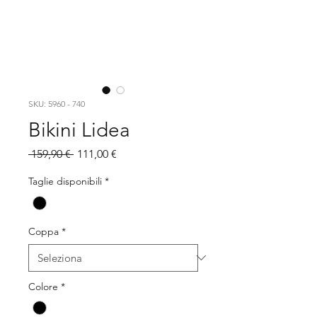
SKU: 5960 - 740
Bikini Lidea
Prezzo
Prezzo
 159,90 € 
111,00 €
regolare
scontato
Taglie disponibili
*
Coppa
*
Colore
*