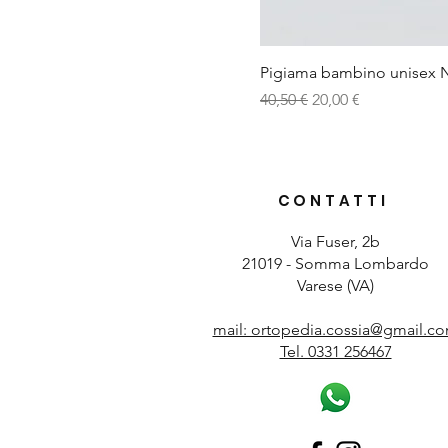
Pigiama bambino unisex N
Prezzo regolare
Prezzo scontato
40,50 €
20,00 €
CONTATTI
Via Fuser, 2b
21019 - Somma Lombardo
Varese (VA)
mail: ortopedia.cossia@gmail.c
Tel. 0331 256467