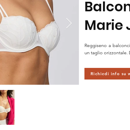
Balco
Marie 
Reggiseno a balconc
un taglio orizzontale.
Richiedi info su