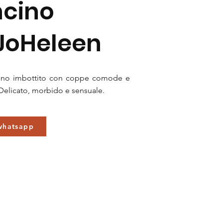
ncino
JoHeleen
ino imbottito con coppe comode e
 Delicato, morbido e sensuale.
 whatsapp