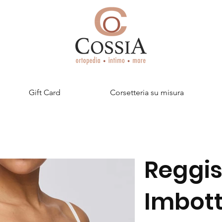
Gift Card
Corsetteria su misura
Reggi
Imbott