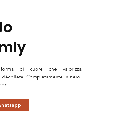
Jo
mly
forma di cuore che valorizza
o décolleté. Completamente in nero,
empo
 whatsapp