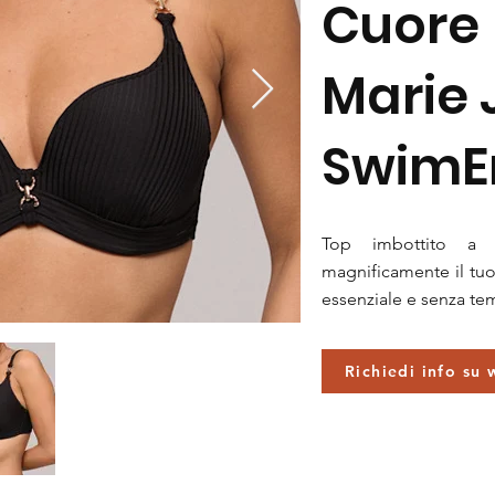
Cuore
Marie 
SwimE
Top imbottito a 
magnificamente il tu
essenziale e senza t
Richiedi info su