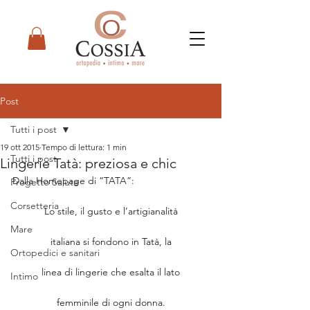
Post
Tutti i post
19 ott 2015
Tempo di lettura: 1 min
Tutti i post
Lingerie Tatà: preziosa e chic
Dalla Homepage di “TATA”:
Progetto Salute
Corsetteria
Lo stile, il gusto e l’artigianalità
Mare
italiana si fondono in Tatà, la
Ortopedici e sanitari
linea di lingerie che esalta il lato
Intimo
femminile di ogni donna.