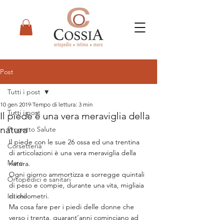
Post
Tutti i post
10 gen 2019
Tempo di lettura: 3 min
Tutti i post
Il piede è una vera meraviglia della
natura
Progetto Salute
Il piede con le sue 26 ossa ed una trentina 
Corsetteria
di articolazioni è una vera meraviglia della 
Mare
natura.
Ogni giorno ammortizza e sorregge quintali 
Ortopedici e sanitari
di peso e compie, durante una vita, migliaia 
Intimo
di chilometri.
Ma cosa fare per i piedi delle donne che 
verso i trenta, quarant’anni cominciano ad 