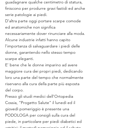
guadagnare qualche centimetro di statura, 
finiscono per produrre gravi fastidi ed anche 
serie patologie ai piedi.
D’altra parte oggi portare scarpe comode 
ed anatomiche non significa 
necessariamente dover rinunciare alla moda.
Alcune industrie infatti hanno capito 
l’importanza di salvaguardare i piedi delle 
donne, garantendo nello stesso tempo 
scarpe eleganti.
E’ bene che le donne imparino ad avere 
maggiore cura dei propri piedi, dedicando 
loro una parte del tempo che normalmente 
riservano alla cura della parte più esposta 
del corpo.
Presso gli studi medici dell’Ortopedia 
Cossia, “Progetto Salute” il lunedì ed il 
giovedì pomeriggio è presente una 
PODOLOGA per consigli sulla cura del 
piede, in particolare per piedi diabetici ed 
artritici; il martedì pomeriggio ed il sabato 