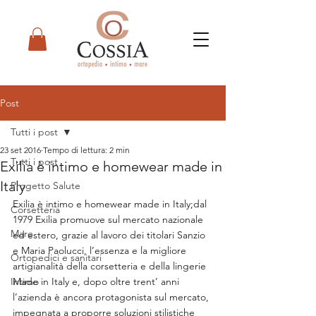
Post
Tutti i post
23 set 2016
Tempo di lettura: 2 min
Tutti i post
Exilia è intimo e homewear made in
Italy
Progetto Salute
Exilia è intimo e homewear made in Italy;dal 
Corsetteria
1979 Exilia promuove sul mercato nazionale 
Mare
ed estero, grazie al lavoro dei titolari Sanzio 
e Maria Paolucci, l’essenza e la migliore 
Ortopedici e sanitari
artigianalità della corsetteria e della lingerie 
Intimo
Made in Italy e, dopo oltre trent’ anni 
l’azienda è ancora protagonista sul mercato, 
impegnata a proporre soluzioni stilistiche 